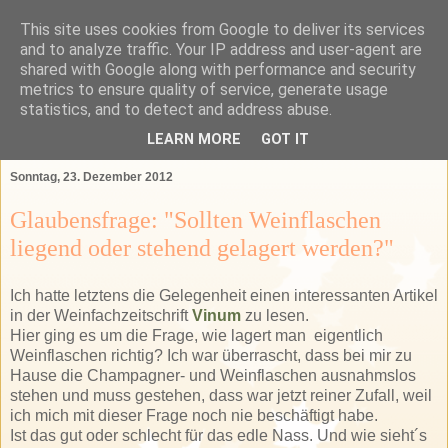
This site uses cookies from Google to deliver its services
Das Bartender Labor
and to analyze traffic. Your IP address and user-agent are
shared with Google along with performance and security
metrics to ensure quality of service, generate usage
Der Bartender&Connaisseur Blog über Barkultur,
statistics, and to detect and address abuse.
Spirituosen und das GSA-Land
LEARN MORE
GOT IT
Sonntag, 23. Dezember 2012
Glaubensfrage: "Sollten Weinflaschen
liegend oder stehend gelagert werden?"
Ich hatte letztens die Gelegenheit einen interessanten Artikel
in der Weinfachzeitschrift
Vinum
zu lesen.
Hier ging es um die Frage, wie lagert man eigentlich
Weinflaschen richtig? Ich war überrascht, dass bei mir zu
Hause die Champagner- und Weinflaschen ausnahmslos
stehen und muss gestehen, dass war jetzt reiner Zufall, weil
ich mich mit dieser Frage noch nie beschäftigt habe.
Ist das gut oder schlecht für das edle Nass. Und wie sieht´s