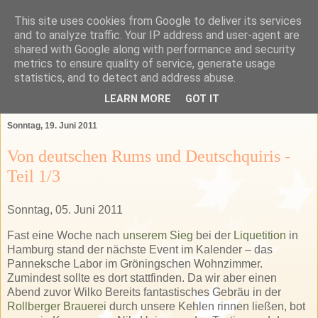
This site uses cookies from Google to deliver its services
Das Bartender Labor
and to analyze traffic. Your IP address and user-agent are
shared with Google along with performance and security
metrics to ensure quality of service, generate usage
Der Bartender&Connaisseur Blog über Barkultur,
statistics, and to detect and address abuse.
Spirituosen und das GSA-Land
LEARN MORE
GOT IT
Sonntag, 19. Juni 2011
Von deutschen Rums und Deutschquiris -
Teil 1/3
Sonntag, 05. Juni 2011
Fast eine Woche nach
unserem Sieg
bei der
Liquetition
in
Hamburg stand der nächste Event im Kalender – das
Panneksche Labor im Gröningschen Wohnzimmer.
Zumindest sollte es dort stattfinden. Da wir aber einen
Abend zuvor Wilko Bereits fantastisches Gebräu in der
Rollberger Brauerei
durch unsere Kehlen rinnen ließen, bot