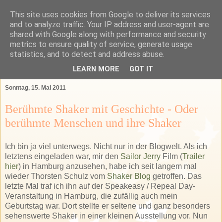
This site uses cookies from Google to deliver its services
Das Bartender Labor
and to analyze traffic. Your IP address and user-agent are
shared with Google along with performance and security
metrics to ensure quality of service, generate usage
Der Bartender&Connaisseur Blog über Barkultur,
statistics, and to detect and address abuse.
Spirituosen und das GSA-Land
LEARN MORE
GOT IT
Sonntag, 15. Mai 2011
Berühmte Shaker mit Geschichte - Oder
berühmte Menschen und ihre Shaker
Ich bin ja viel unterwegs. Nicht nur in der Blogwelt. Als ich
letztens
eingeladen war, mir den
Sailor
Jerry
Film (
Trailer
hier
) in Hamburg anzusehen, habe ich seit langem mal
wieder Thorsten Schulz vom
Shaker
Blog
getroffen. Das
letzte Mal traf ich ihn auf der
Speakeasy
/ Repeal Day-
Veranstaltung in Hamburg, die zufällig auch mein
Geburtstag war. Dort stellte er seltene und ganz besonders
sehenswerte
Shaker
in einer kleinen Ausstellung vor. Nun