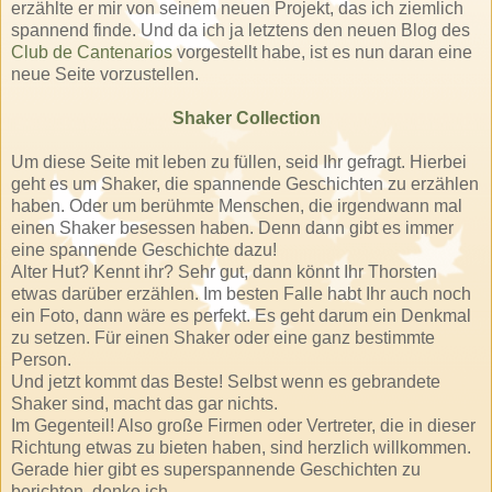
erzählte er mir von seinem neuen Projekt, das ich ziemlich
spannend finde. Und da ich ja letztens den neuen Blog des
Club de
Cantenarios
vorgestellt habe, ist es nun daran eine
neue Seite vorzustellen.
Shaker
Collection
Um diese Seite mit leben zu füllen, seid Ihr gefragt. Hierbei
geht es um
Shaker
, die spannende Geschichten zu erzählen
haben. Oder um berühmte Menschen, die irgendwann mal
einen
Shaker
besessen haben. Denn dann gibt es immer
eine spannende Geschichte dazu!
Alter Hut? Kennt ihr? Sehr gut, dann könnt Ihr Thorsten
etwas darüber erzählen. Im besten Falle habt Ihr auch noch
ein Foto, dann wäre es perfekt. Es geht darum ein Denkmal
zu setzen. Für einen
Shaker
oder eine ganz bestimmte
Person.
Und jetzt kommt das Beste! Selbst wenn es gebrandete
Shaker
sind, macht das gar nichts.
Im Gegenteil! Also große Firmen oder Vertreter, die in dieser
Richtung etwas zu bieten haben, sind herzlich willkommen.
Gerade hier gibt es superspannende Geschichten zu
berichten,
denke ich.