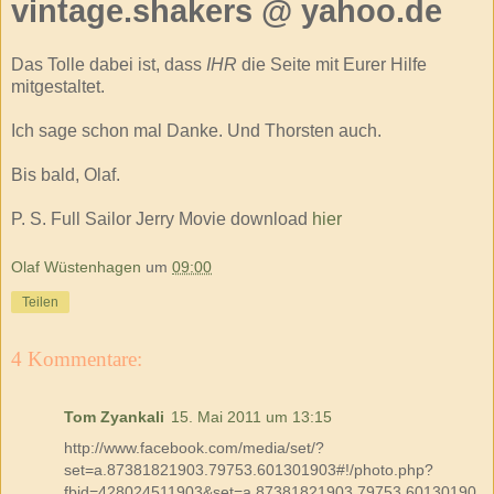
vintage
.
shakers
@
yahoo
.de
Das Tolle dabei ist, dass
IHR
die Seite mit Eurer Hilfe
mitgestaltet.
Ich sage schon mal Danke. Und Thorsten auch.
Bis bald, Olaf.
P. S.
Full
Sailor
Jerry
Movie
download
hier
Olaf Wüstenhagen
um
09:00
Teilen
4 Kommentare:
Tom Zyankali
15. Mai 2011 um 13:15
http://www.facebook.com/media/set/?
set=a.87381821903.79753.601301903#!/photo.php?
fbid=428024511903&set=a.87381821903.79753.60130190