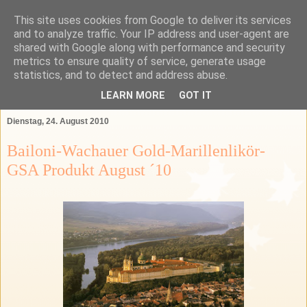
This site uses cookies from Google to deliver its services
Das Bartender Labor
and to analyze traffic. Your IP address and user-agent are
shared with Google along with performance and security
metrics to ensure quality of service, generate usage
Der Bartender&Connaisseur Blog über Barkultur,
statistics, and to detect and address abuse.
Spirituosen und das GSA-Land
LEARN MORE
GOT IT
Dienstag, 24. August 2010
Bailoni-Wachauer Gold-Marillenlikör-
GSA Produkt August ´10