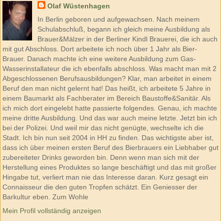
Olaf Wüstenhagen
In Berlin geboren und aufgewachsen. Nach meinem
Schulabschluß, begann ich gleich meine Ausbildung als
Brauer&Mälzer in der Berliner Kindl Brauerei, die ich auch
mit gut Abschloss. Dort arbeitete ich noch über 1 Jahr als Bier-
Brauer. Danach machte ich eine weitere Ausbildung zum Gas-
Wasserinstallateur die ich ebenfalls abschloss. Was macht man mit 2
Abgeschlossenen Berufsausbildungen? Klar, man arbeitet in einem
Beruf den man nicht gelernt hat! Das heißt, ich arbeitete 5 Jahre in
einem Baumarkt als Fachberater im Bereich Baustoffe&Sanitär. Als
ich mich dort eingelebt hatte passierte folgendes. Genau, ich machte
meine dritte Ausbildung. Und das war auch meine letzte. Jetzt bin ich
bei der Polizei. Und weil mir das nicht genügte, wechselte ich die
Stadt. Ich bin nun seit 2004 in HH zu finden. Das wichtigste aber ist,
dass ich über meinen ersten Beruf des Bierbrauers ein Liebhaber gut
zubereiteter Drinks geworden bin. Denn wenn man sich mit der
Herstellung eines Produktes so lange beschäftigt und das mit großer
Hingabe tut, verliert man nie das Interesse daran. Kurz gesagt ein
Connaisseur die den guten Tropfen schätzt. Ein Geniesser der
Barkultur eben. Zum Wohle
Mein Profil vollständig anzeigen