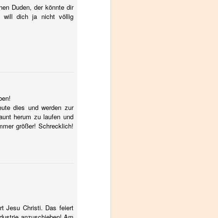
nen Duden, der könnte dir
ill dich ja nicht völlig
ben!
eute dies und werden zur
aunt herum zu laufen und
mmer größer! Schrecklich!
 Jesu Christi. Das feiert
Industrie anzuschieben! Am