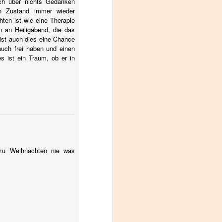
ch über nichts Gedanken
n Zustand immer wieder
ten ist wie eine Therapie
 an Heiligabend, die das
 ist auch dies eine Chance
uch frei haben und einen
s ist ein Traum, ob er in
 zu Weihnachten nie was