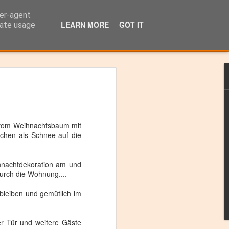
ser-agent
das GSA-Land
LEARN MORE
GOT IT
rate usage
en
 vom Weihnachtsbaum mit
lchen
als Schnee auf die
nachtdekoration
am und
rch die Wohnung....
er
n
bleiben und gemütlich im
t.
er Tür und weitere Gäste