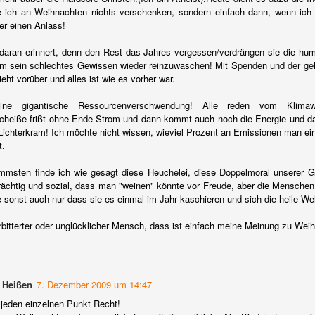
14
Okay, ich gebe es zu. Dieser Post hätte schon zwei Wochen
e ich an Weihnachten nichts verschenken, sondern einfach dann, wenn ich
früher zum Reformationstag, Allerheiligen oder zu Halloween
er einen Anlass!
ommen sollen.
daran erinnert, denn den Rest das Jahres vergessen/verdrängen sie die hu
er es ist ja noch nicht zu spät.
um sein schlechtes Gewissen wieder reinzuwaschen! Mit Spenden und der ge
ht vorüber und alles ist wie es vorher war.
rbstzeit ist Kürbiszeit. Wie die meisten mag ich den Kürbis pur
nossen nicht so. Eine Kürbissuppe esse ich dann aber doch in ihrer
ine gigantische Ressourcenverschwendung! Alle reden vom Klima
auptsaison sehr gern. Aus diesem Grund habe ich das Bartender
cheiße frißt ohne Ende Strom und dann kommt auch noch die Energie und da
bor mal in meine Küche verfrachtet. Die Suppe sollte einen feinen
ichterkram! Ich möchte nicht wissen, wieviel Prozent an Emissionen man e
wist haben.
t.
Bartender Labor Buchtipp: Über das Trinken von
CT
26
Peter Richter
msten finde ich wie gesagt diese Heuchelei, diese Doppelmoral unserer Ges
er trinkt, hat ein Problem. Wer nicht trinkt, hat erst recht eins."
nträchtig und sozial, dass man "weinen" könnte vor Freude, aber die Mensche
e sonst auch nur dass sie es einmal im Jahr kaschieren und sich die heile We
a hat es sich breit gemacht, auf meinem Sofa.
erbitterter oder unglücklicher Mensch, dass ist einfach meine Meinung zu Wei
rmutlich ist dieses Werk (bereits 2011 erschienen) von Peter Richter
 der Barszene schon länger bekannt und für die meisten ein alter Hut.
enn nicht, dann müsst ihr euch dieses Buch bestellen.
 Heißen
7. Dezember 2009 um 14:47
ch selber habe es von Thorsten Pannek geliehen bekommen und habe
 inerhalb von drei Tagen gelesen.
n jeden einzelnen Punkt Recht!
Amère Nouvelle mehr als ein Ersatz
CT