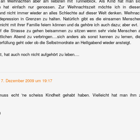
an Weihnachten aber am liebsten mit Tunnelblick. Als Kind hat man si
19
Avery und Janet Glasser gründeten ihre Firma Bittermens Inc. in
 hat einfach nur genossen. Zur Weihnachtszeit möchte ich in diese
Mayville, NY, USA im Jahr 2007. Sie sind inzwischen einer der
nd nicht immer wieder an alles Schlechte auf dieser Welt denken. Weihnach
ößten Hersteller/Produzenten von "handwerklich"* qualitativ
depression in Grenzen zu halten. Natürlich gibt es die einsamen Menschen
chwertigen Cocktail Bitters in den USA.
nicht mit ihrer Familie feiern können und da gehöre ich auch dazu; aber evt.
uf die Strasse zu gehen beisammen zu sitzen wenn sehr viele Menschen a
ie haben vor kurzem gemeinsam mit dem langjährigen Freund Mayur
ichen Abend zu verbringen....sich anders als sonst kennen zu lernen, die
bbarao(ein Fach-Hersteller von Wermut und Likören) ihr Portfolio um
erfüllung geht oder ob die Selbstmordrate an Heiligabend wieder ansteigt.
n Amère Nouvelle erweitert. Er ist die erste von vielen
röffentlichungen in einer neuen Linie von würzigen Likören.
, hat auch noch nicht aufgehört zu leben....
Craft Beer Day in Hamburg und Craft Beer aus
AY
4
Österreich.
7. Dezember 2009 um 19:17
s Craft Bier in einer Bar durchaus funktioniert beweist jeden Abend
ie Boilerman Bar in Hamburg-Eppendorf. Hier wird neben Bourbon
uss echt 'ne scheiss Kindheit gehabt haben. Vielleicht hat man ihm
ots und Highballs das Indian Pale Ale von Ratsherren gereicht. Als
nziges Bier wohlgemerkt! Und es läuft großartig. Individuelle Biere
önnen für eine Bar auch ein zusätzliches Aushängeschild sein. Das
)
ichwort Hamburg gibt mir die perfekte Überleitung zum zweiten Craft
eer Day in den Hamburger Schanzenhöfen im Jahr 2013.
Die Champagne, der Champagner und die Deutschen
EB