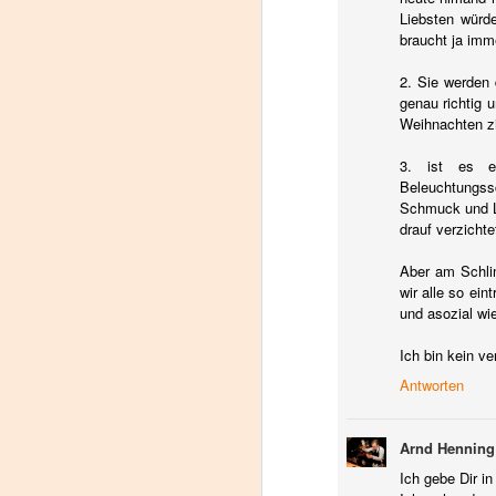
Liebsten würd
braucht ja imm
k
2. Sie werden 
Ab
genau richtig 
Weihnachten zie
He
ge
3. ist es e
H
Beleuchtungss
La
Schmuck und L
T
drauf verzichte
O
Aber am Schlim
"W
wir alle so ei
und asozial wi
D
Ich bin kein v
Ve
Antworten
in
W
Arnd Henning
I
es
Ich gebe Dir i
O