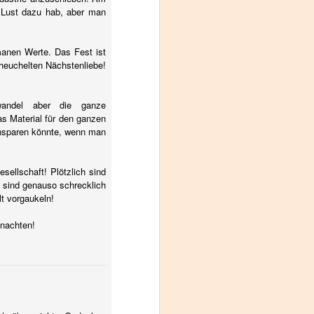
 Lust dazu hab, aber man
manen Werte. Das Fest ist
heuchelten Nächstenliebe!
wandel aber die ganze
s Material für den ganzen
insparen könnte, wenn man
ellschaft! Plötzlich sind
n sind genauso schrecklich
lt vorgaukeln!
hnachten!