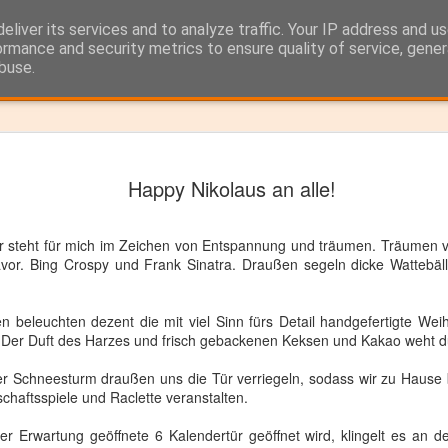
eliver its services and to analyze traffic. Your IP address and u
nnaisseur Blog über Barkultur, Spirituosen und 
ormance and security metrics to ensure quality of service, gene
buse.
ide
Pedrdo Ximenez Sherry - Eine
MAR
28
Happy Nikolaus an alle!
besondere Traube mit deutsch
Wurzeln
 steht für mich im Zeichen von Entspannung und träumen. Träumen
Andalusien ist bekannt für Sonne, Flamenco, weiße
avor.
Bing
Crospy
und Frank Sinatra. Draußen segeln dicke
Wattebäl
Dörfer, königlich-spanische Hofreitschule, und Sherry!
Ich liebe Sherry in all seinen Formen. Pur und auch als Drink
en beleuchten dezent die mit viel Sinn fürs Detail
handgefertigte
Weih
genommen, ein absoluter Hochgenuss. Einen Sherry Cobbler mit
er Duft des Harzes und frisch gebackenen Keksen und Kakao weht du
Olorosso Sherry ist, gerade im Sommer, ein fantastischer Drink d
mit den Aromen des nussigen Olorosso auf der einen, und mit de
der Schneesturm draußen uns die Tür verriegeln, sodass wir
zu Hause
leicht süß/sauren Aromen der Früchte auf der anderen Seite spiel
schaftsspiele
und
Raclette
veranstalten.
Nun hatte ich die Gelegenheit während meines letztjährigen
r Erwartung geöffnete 6 Kalendertür geöffnet wird, klingelt es an d