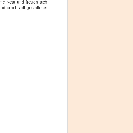
de
arme
Nest
und freuen sich
nd prachtvoll
gestaltetes
er
en