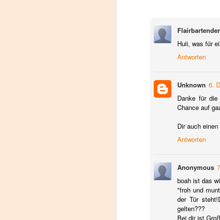
C
Flairbartende
A
Pr
Huii, was für e
a
Antworten
V
a.
Unknown
6. 
D
Danke für die 
Chance auf ga
Hi
Dir auch einen
s
zw
Antworten
we
Di
Anonymous
boah ist das w
9
"froh und munt
der Tür steht
Th
D
gelten???
wi
Bei dir ist Gro