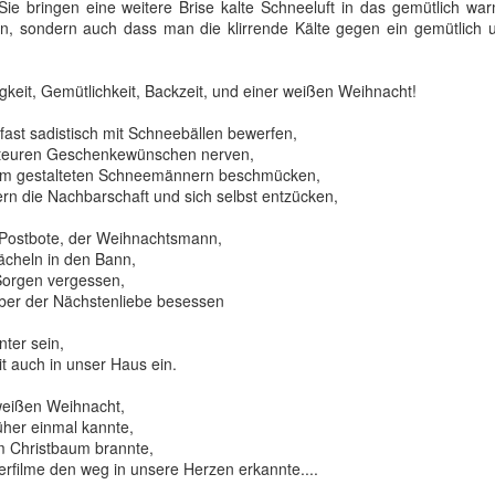
Sommerurlaubes die Bodega von Williams and Humbert in Jerez 
Sie bringen eine weitere Brise kalte Schneeluft in das gemütlich w
la Frontera zu besuchen.
en, sondern auch dass man die klirrende
Kälte
gegen ein gemütlich u
Hier ließ ich mir alles über Sherry, und PX im Besonderen, von d
Herkunft bis zur Herstellung, erklären.
gkeit, Gemütlichkeit, Backzeit, und einer weißen Weihnacht!
Pflanze:
 fast
sadistisch
mit Schneebällen
bewerfen
,
m teuren Geschenkewünschen nerven,
Pedro Ximenez ist eine weiße Traube mit kleinen Beeren, die ein
am gestalteten Schneemännern
beschmücken
,
sehr hohen Zuckergehalt haben.
ern
die
Nachbarschaft
und sich selbst entzücken,
Postbote,
der Weihnachtsmann
,
ächeln in den Bann,
orgen vergessen,
ber der Nächstenliebe besessen
ter sein,
it auch in unser Haus ein.
weißen Weihnacht,
rüher einmal kannte,
m Christbaum brannte,
rfilme den weg in unsere Herzen erkannte....