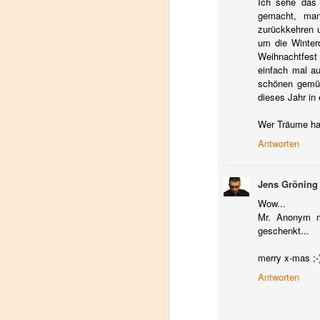
Ich sehe das 
gemacht, man
zurückkehren u
gr
um die Winter
ho
Weihnachtfest 
einfach mal a
S
schönen gemütl
Su
dieses Jahr in 
de
Ve
Wer Träume hat
Antworten
M
Jens Gröning
Da
Wow...
d
Mr. Anonym m
Sh
geschenkt...
ei
k
merry x-mas ;-
St
B
Antworten
F