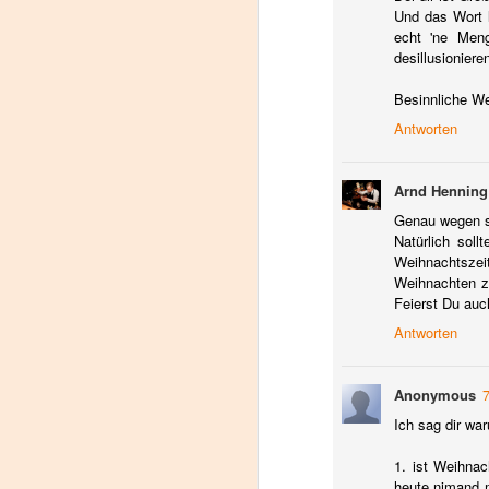
d
Und das Wort l
Je
echt 'ne Meng
wo
desillusioniere
de
ka
Besinnliche We
au
Antworten
s
Arnd Henning
Genau wegen so
N
Natürlich sol
Weihnachtszei
Weihnachten z
Feierst Du auc
Hi
Antworten
(i
Anonymous
Ich sag dir wa
1. ist Weihnac
N
heute nimand m