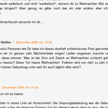
iscrepancy.
autet sadistisch und nicht "sardistisch", wünsch dir zu Weihnachten Mal ei
der Bartender kennt das. Die jenigen, die in einer Hotelbar arbeiten
e bringen!!! Aber genug, es gäbe noch das ein oder andere, aber ich w
hl noch eher. Es ist Dienstag oder Mittwoch. Keiner verirrt sich in
n.
ine Bar. Außer der internationale nicht deutsch sprechende Gast. Klar
nn der Bartender Englisch. Der Gast möchte jetzt aber nicht nur einen
ihnachtszeit wünsche ich dir....
ßerodentlich gut zubereiteten Drink, nein, der feiner Herr oder die
olvente Dame möchte sich jetzt auch noch unterhalten.
 Heißen
7. Dezember 2009 um 13:50
lch Personen wie Dir habe ich diesen ekelhaft schleimischen Post geschrie
Über Premium-Ultra-Noble-Mega und de Luxe ...
OV
lten wir im ganzen Jahr Nächstenliebe zeigen! Leider vergessen manche L
30
Neulich schlenderte ich mal wieder durch die Spirituosenregale
t daran erinnert. Was ist der Sinn und Zweck an Weihnachten schlecht gel
eines bekannten Discounters.
u hassen? Diese "Ich hasse Weihnachten" Fraktion wird von Jahr zu Jahr i
h keinen Geburtstag mehr weil Du auch täglich älter wirst?
er stieß ich auf eine Flasche mit zwei Worten die mir eine Gänsehaut
m negativen Sinne) bereitete.
7. Dezember 2009 um 14:24
rum ich es hasse:
hten in erster Linie ein Konsumfest! Die Ursprungsbedeutung war die Geburt
Ein Herbstklassiker: Kürbissuppe mit Wermutstropfen
OV
ehr außer die Hardcore Christen.(Ich bin Atheist).Heute dient es dazu die 