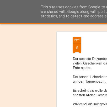
Das Bartender Labor
This site uses cookies from Google to d
Der Bartender&Co
are shared with Google along with perf
statistics, and to detect and address a
Classic
Flipcard
Magazine
Mosaic
Sidebar
Snapshot
Timesl
DEC
6
Der sechste Dezember
vielen Geschenken d
Erde nieder.
Die feinen Lichterkett
um den Tannenbaum. D
Es scheint als wolle 
engsten Kreise
Gesell
Während die mit große