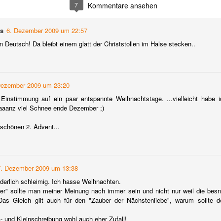
7
Kommentare ansehen
allerbester Schaumwein getrunken wird. Im Idealfall natürlich
hampagner, dass weiß auch der Einzelhandel.
rs
6. Dezember 2009 um 22:57
us diesem Grund bieten Supermärkte und Discounter in ihren
ospekten in dieser Zeit verschiedenste Weinhäuser an, die von
in Deutsch! Da bleibt einem glatt der Christstollen im Halse stecken..
nerkannten Weinkennern bewertet werden.
or vier Jahren hatten wir Supermarkt-Champagner blind verkostet. U.
 auch den Comte de Brismand von Lidl. Hier der Bericht dazu.
Dezember 2009 um 23:20
Über die Eigenheiten der deutschen Sprache. Ein
EC
Einstimmung auf ein paar entspannte Weihnachtstage. ...vielleicht habe i
15
Gesprächsthema an der Bar. Teil 2
aaanz viel Schnee ende Dezember ;)
er ist nun der zweite Teil. Der internationale Bargast hängt bestimmt
 schönen 2. Advent...
chon längst an euren Lippen und hat bestimmt auch schon den
eiten oder dritten Drink geordert. Ich werde aber jetzt nicht lange
iter herumlamentieren, sondern gehe gleich in medias res.
ese Wörter sind auch einfach nur zu schön.
7. Dezember 2009 um 13:38
iderlich schleimig. Ich hasse Weihnachten.
. Weltschmerz (World pain)
er" sollte man meiner Meinung nach immer sein und nicht nur weil die besn
!Das Gleich gilt auch für den "Zauber der Nächstenliebe", warum sollte d
e world isn’t perfect. More often than not it fails to live up to what we
Über die Eigenheiten der deutschen Sprache. Ein
EC
sh it was. Weltschmerz describes the pain we feel at this
7
ß- und Kleinschreibung wohl auch eher Zufall!
Gesprächsthema an der Bar. Teil 1