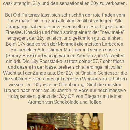
cask strenght, 21y und den sensationellen 30y zu verkosten.
Bei Old Pulteney lässt sich sehr schön der rote Faden vom
"new make" bis hin zum ältesten Destillat verfolgen. Alle
Jahrgänge haben die unverwechselbare Fruchtigkeit und
Finesse. Knackig und frisch springt einem der "new make"
entgegen, der 12y ist leicht und gefährlich gut zu trinken.
Beim 17y gab es von der Mehrheit die meisten Lorbeeren.
Ein perfekter After-Dinner-Malt, der mit seinen süssen
(Sherry-Fass) und würzig-warmen Aromen zum Verweilen
einlädt. Die 18y Fassstärke ist trotz seiner 57,7 sehr frisch
und dezent in der Nase, breitet sich allerdings mit voller
Wucht auf der Zunge aus. Der 21y ist für stille Geniesser, die
die subtilen Seiten eines gut gereiften Whiskies zu schätzen
wissen. Der 30y ist eine Offenbarung. Sind die meisten
Brände nach mehr als 20 Jahren im Fass nur noch massive
Holzgranaten, glänzt der 30y OP von Eleganz mit feinen
Aromen von Schokolade und Toffee.