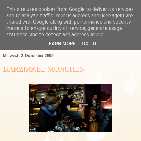
This site uses cookies from Google to deliver its services
Das Bartender Labor
and to analyze traffic. Your IP address and user-agent are
shared with Google along with performance and security
metrics to ensure quality of service, generate usage
Der Bartender&Connaisseur Blog über Barkultur,
statistics, and to detect and address abuse.
Spirituosen und das GSA-Land
LEARN MORE
GOT IT
Mittwoch, 2. Dezember 2009
BARZIRKEL MÜNCHEN