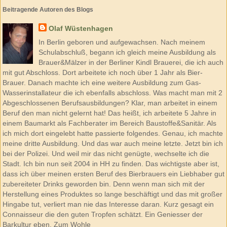
Beitragende Autoren des Blogs
Olaf Wüstenhagen
In Berlin geboren und aufgewachsen. Nach meinem
Schulabschluß, begann ich gleich meine Ausbildung als
Brauer&Mälzer in der Berliner Kindl Brauerei, die ich auch
mit gut Abschloss. Dort arbeitete ich noch über 1 Jahr als Bier-
Brauer. Danach machte ich eine weitere Ausbildung zum Gas-
Wasserinstallateur die ich ebenfalls abschloss. Was macht man mit 2
Abgeschlossenen Berufsausbildungen? Klar, man arbeitet in einem
Beruf den man nicht gelernt hat! Das heißt, ich arbeitete 5 Jahre in
einem Baumarkt als Fachberater im Bereich Baustoffe&Sanitär. Als
ich mich dort eingelebt hatte passierte folgendes. Genau, ich machte
meine dritte Ausbildung. Und das war auch meine letzte. Jetzt bin ich
bei der Polizei. Und weil mir das nicht genügte, wechselte ich die
Stadt. Ich bin nun seit 2004 in HH zu finden. Das wichtigste aber ist,
dass ich über meinen ersten Beruf des Bierbrauers ein Liebhaber gut
zubereiteter Drinks geworden bin. Denn wenn man sich mit der
Herstellung eines Produktes so lange beschäftigt und das mit großer
Hingabe tut, verliert man nie das Interesse daran. Kurz gesagt ein
Connaisseur die den guten Tropfen schätzt. Ein Geniesser der
Barkultur eben. Zum Wohle