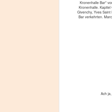
d
Kronenhalle Bar" vo
Je
Kronenhalle. Kapitel
wo
Givenchy, Yves Saint 
de
Bar verkehrten. Marc
ka
au
s
N
Hi
(i
Ach ja,
N