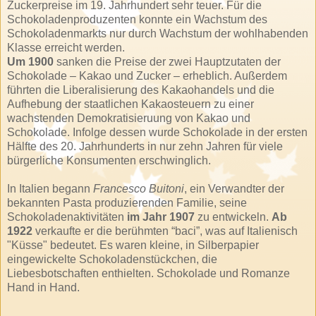
Zuckerpreise im 19. Jahrhundert sehr teuer. Für die
Schokoladenproduzenten konnte ein Wachstum des
Schokoladenmarkts nur durch Wachstum der wohlhabenden
Klasse erreicht werden.
Um 1900
sanken die Preise der zwei Hauptzutaten der
Schokolade – Kakao und Zucker – erheblich. Außerdem
führten die Liberalisierung des Kakaohandels und die
Aufhebung der staatlichen Kakaosteuern zu einer
wachstenden Demokratisieruung von Kakao und
Schokolade. Infolge dessen wurde Schokolade in der ersten
Hälfte des 20. Jahrhunderts in nur zehn Jahren für viele
bürgerliche Konsumenten erschwinglich.
In Italien begann
Francesco Buitoni
, ein Verwandter der
bekannten Pasta produzierenden Familie, seine
Schokoladenaktivitäten
im Jahr 1907
zu entwickeln.
Ab
1922
verkaufte er die berühmten “baci”, was auf Italienisch
"Küsse" bedeutet. Es waren kleine, in Silberpapier
eingewickelte Schokoladenstückchen, die
Liebesbotschaften enthielten. Schokolade und Romanze
Hand in Hand.