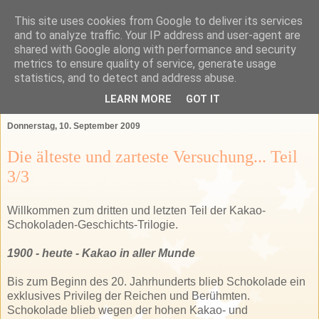
This site uses cookies from Google to deliver its services
Das Bartender Labor
and to analyze traffic. Your IP address and user-agent are
shared with Google along with performance and security
metrics to ensure quality of service, generate usage
Der Bartender&Connaisseur Blog über Barkultur,
statistics, and to detect and address abuse.
Spirituosen und das GSA-Land
LEARN MORE
GOT IT
Donnerstag, 10. September 2009
Die älteste und zarteste Versuchung... Teil
3/3
Willkommen zum dritten und letzten Teil der Kakao-
Schokoladen-Geschichts-Trilogie.
1900 - heute - Kakao in aller Munde
Bis zum Beginn des 20. Jahrhunderts blieb Schokolade ein
exklusives Privileg der Reichen und Berühmten.
Schokolade blieb wegen der hohen Kakao- und