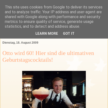
This site uses cookies from Google to deliver its services
Das Bartender Labor
and to analyze traffic. Your IP address and user-agent are
shared with Google along with performance and security
metrics to ensure quality of service, generate usage
Der Bartender&Connaisseur Blog über Barkultur,
statistics, and to detect and address abuse.
Spirituosen und das GSA-Land
LEARN MORE
GOT IT
Dienstag, 18. August 2009
Otto wird 60! Hier sind die ultimativen
Geburtstagscocktails!