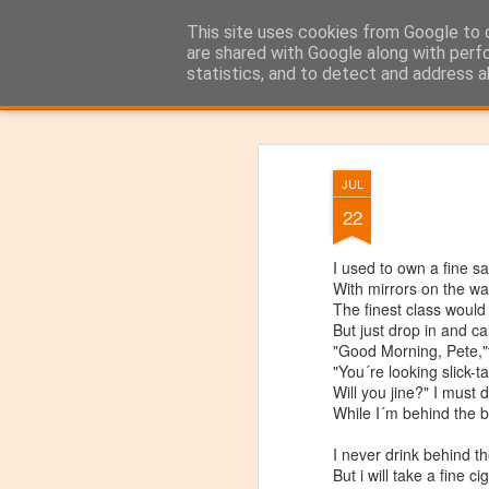
Das Bartender Labor
This site uses cookies from Google to d
Der Bartender&Co
are shared with Google along with perf
statistics, and to detect and address a
Classic
Flipcard
Magazine
Mosaic
Sidebar
Snapshot
Timesl
JUL
22
I used to own a fine sa
With mirrors on the wal
The finest class would
But just drop in and cal
"Good Morning, Pete,"
"You´re looking slick-ta
Will you jine?" I must 
While I´m behind the b
I never drink behind th
But i will take a fine cig