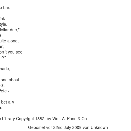
Sommerurlaubes die Bodega von Williams and Humbert in Jerez 
la Frontera zu besuchen.
e bar.
Hier ließ ich mir alles über Sherry, und PX im Besonderen, von d
ink
Herkunft bis zur Herstellung, erklären.
tyle,
ollar due,"
Pflanze:
e.
ite alone,
Pedro Ximenez ist eine weiße Traube mit kleinen Beeren, die ein
ar;
sehr hohen Zuckergehalt haben.
on´t you see
ar?"
onade,
 none about
iz.
Pete -
 bet a V
r.
c Library Copyright 1882, by Wm. A. Pond & Co
Gepostet vor
22nd July 2009
von Unknown