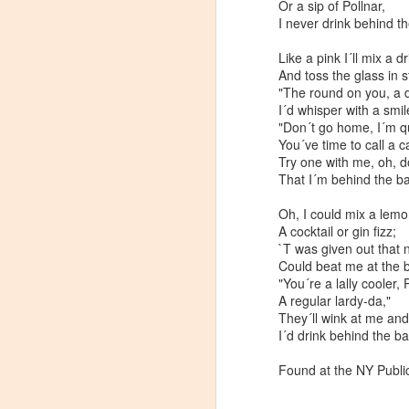
Or a sip of Pollnar,
I never drink behind th
Like a pink I´ll mix a dr
And toss the glass in s
"The round on you, a d
I´d whisper with a smil
"Don´t go home, I´m qu
You´ve time to call a c
Try one with me, oh, d
That I´m behind the b
Oh, I could mix a lem
A cocktail or gin fizz;
`T was given out that
Could beat me at the b
"You´re a lally cooler, 
A regular lardy-da,"
They´ll wink at me and
I´d drink behind the ba
Found at the NY Publi