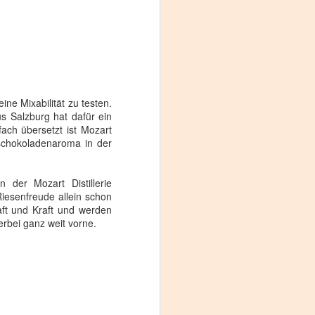
de
er
ne Mixabilität zu testen.
en
us Salzburg hat dafür ein
fach übersetzt ist Mozart
rschokoladenaroma in der
der Mozart Distillerie
iesenfreude allein schon
Saft und Kraft und werden
rbei ganz weit vorne.