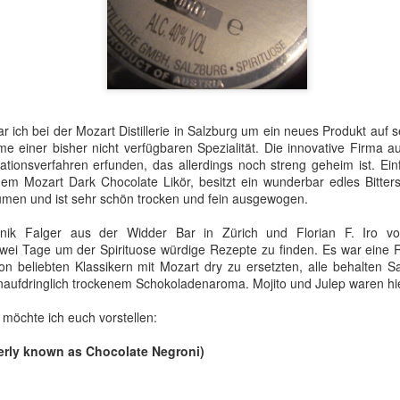
Sommerurlaubes die Bodega von Williams and Humbert in Jerez 
la Frontera zu besuchen.
Hier ließ ich mir alles über Sherry, und PX im Besonderen, von d
Herkunft bis zur Herstellung, erklären.
Pflanze:
ch bei der Mozart Distillerie in Salzburg um ein neues Produkt auf sei
Pedro Ximenez ist eine weiße Traube mit kleinen Beeren, die ein
me einer bisher nicht verfügbaren Spezialität. Die innovative Firma a
sehr hohen Zuckergehalt haben.
lationsverfahren erfunden, das allerdings noch streng geheim ist. Ein
 dem Mozart Dark Chocolate Likör, besitzt ein wunderbar edles Bitte
men und ist sehr schön trocken und fein ausgewogen.
k Falger aus der Widder Bar in Zürich und Florian F. Iro von 
zwei Tage um der Spirituose würdige Rezepte zu finden. Es war eine R
von beliebten Klassikern mit Mozart dry zu ersetzten, alle behalten 
aufdringlich trockenem Schokoladenaroma. Mojito und Julep waren hie
 möchte ich euch vorstellen:
rly known as Chocolate Negroni)