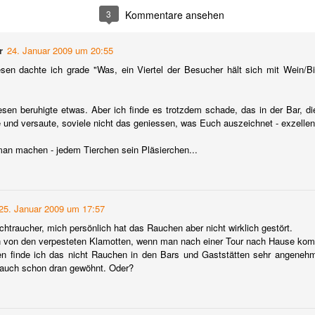
Sommerurlaubes die Bodega von Williams and Humbert in Jerez 
3
Kommentare ansehen
la Frontera zu besuchen.
Hier ließ ich mir alles über Sherry, und PX im Besonderen, von d
r
24. Januar 2009 um 20:55
Herkunft bis zur Herstellung, erklären.
sen dachte ich grade "Was, ein Viertel der Besucher hält sich mit Wein/Bi
Pflanze:
sen beruhigte etwas. Aber ich finde es trotzdem schade, das in der Bar, di
Pedro Ximenez ist eine weiße Traube mit kleinen Beeren, die ein
te und versaute, soviele nicht das geniessen, was Euch auszeichnet - exzellen
sehr hohen Zuckergehalt haben.
man machen - jedem Tierchen sein Pläsierchen...
25. Januar 2009 um 17:57
chtraucher, mich persönlich hat das Rauchen aber nicht wirklich gestört.
 von den verpesteten Klamotten, wenn man nach einer Tour nach Hause kom
en finde ich das nicht Rauchen in den Bars und Gaststätten sehr angeneh
 auch schon dran gewöhnt. Oder?