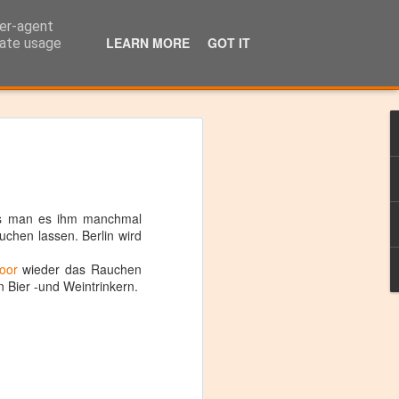
ser-agent
das GSA-Land
LEARN MORE
GOT IT
rate usage
en
 als man es ihm manchmal
chen lassen. Berlin wird
Door
wieder das Rauchen
 Bier -und Weintrinkern.
er
n
t.