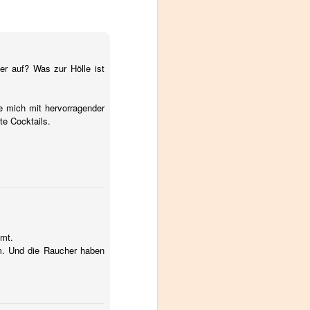
de
er
er auf? Was zur Hölle ist
e mich mit hervorragender
en
te Cocktails.
mt.
m. Und die Raucher haben