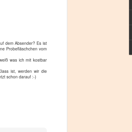
de
er
auf dem Absender? Es ist
en
hene Probefläschchen vom
weiß was ich mit kostbar
ass ist, werden wir die
zt schon darauf :-)