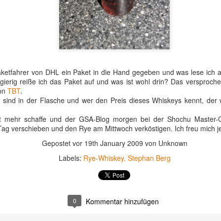
Sommerurlaubes die Bodega von Williams and Humbert in Jerez 
la Frontera zu besuchen.
Hier ließ ich mir alles über Sherry, und PX im Besonderen, von d
Herkunft bis zur Herstellung, erklären.
Pflanze:
aketfahrer von DHL ein Paket in die Hand gegeben und was lese ich 
Pedro Ximenez ist eine weiße Traube mit kleinen Beeren, die ein
gierig reiße ich das Paket auf und was ist wohl drin? Das versproc
sehr hohen Zuckergehalt haben.
on
TBT
.
 sind in der Flasche und wer den Preis dieses Whiskeys kennt, der 
t mehr schaffe und der GSA-Blog morgen bei der Shochu Master-Cl
ag verschieben und den Rye am Mittwoch verköstigen. Ich freu mich jet
Gepostet vor
19th January 2009
von Unknown
Labels:
Rye-Whiskey
Stephan Berg
0
Kommentar hinzufügen