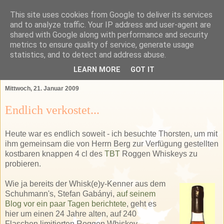
This site uses cookies from Google to deliver its services
Das Bartender Labor
and to analyze traffic. Your IP address and user-agent are
shared with Google along with performance and security
metrics to ensure quality of service, generate usage
Der Bartender&Connaisseur Blog über Barkultur,
statistics, and to detect and address abuse.
Spirituosen und das GSA-Land
LEARN MORE
GOT IT
Mittwoch, 21. Januar 2009
Endlich verkostet...
Heute war es endlich soweit - ich besuchte Thorsten, um mit
ihm gemeinsam die von Herrn Berg zur Verfügung gestellten
kostbaren knappen 4 cl des
TBT
Roggen Whiskeys zu
probieren.
Wie ja bereits der Whisk(e)y-Kenner aus dem
Schuhmann's, Stefan Gabányi,
auf seinem
Blog vor ein paar Tagen berichtete
, geht es
hier um einen 24 Jahre alten, auf 240
Flaschen limitierten Roggen Whiskey.