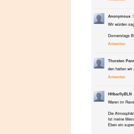
C
Anonymous
A
Wir würden sag
Pr
a
Donnerstags B
V
Antworten
a.
D
Thorsten Pan
den hatten wir 
Hi
Antworten
s
zw
we
HHbarflyBLN
Di
Waren im Rave
9
Die Atmosphär
Ist meine Mein
Th
Eben ein super
D
wi