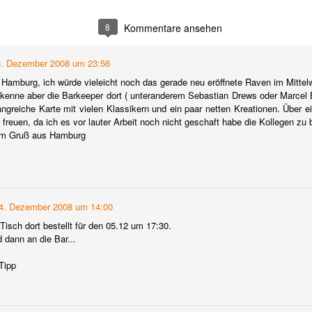
Sommerurlaubes die Bodega von Williams and Humbert in Jerez 
la Frontera zu besuchen.
8
Kommentare ansehen
Hier ließ ich mir alles über Sherry, und PX im Besonderen, von d
Herkunft bis zur Herstellung, erklären.
3. Dezember 2008 um 23:56
Hamburg, ich würde vieleicht noch das gerade neu eröffnete Raven im Mittel
Pflanze:
 kenne aber die Barkeeper dort ( unteranderem Sebastian Drews oder Marce
ngreiche Karte mit vielen Klassikern und ein paar netten Kreationen. Über ei
Pedro Ximenez ist eine weiße Traube mit kleinen Beeren, die ein
 freuen, da ich es vor lauter Arbeit noch nicht geschaft habe die Kollegen zu
sehr hohen Zuckergehalt haben.
hem Gruß aus Hamburg
4. Dezember 2008 um 14:00
Tisch dort bestellt für den 05.12 um 17:30.
 dann an die Bar...
Tipp