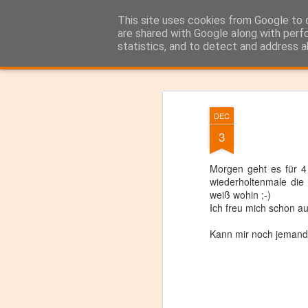
Das Bartender Labor
This site uses cookies from Google to d
Der Bartender&Co
are shared with Google along with perf
statistics, and to detect and address a
Classic
Flipcard
Magazine
Mosaic
Sidebar
Snapshot
Timesl
DEC
3
Morgen geht es für 4
wiederholtenmale die
weiß wohin ;-)
Ich freu mich schon a
Kann mir noch jemand