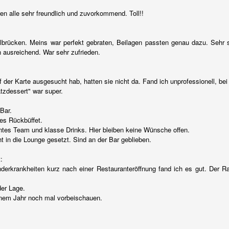
iscrepancy.
der Bartender kennt das. Die jenigen, die in einer Hotelbar arbeiten
en alle sehr freundlich und zuvorkommend. Toll!!
hl noch eher. Es ist Dienstag oder Mittwoch. Keiner verirrt sich in
ine Bar. Außer der internationale nicht deutsch sprechende Gast. Klar
nn der Bartender Englisch. Der Gast möchte jetzt aber nicht nur einen
albrücken. Meins war perfekt gebraten, Beilagen passten genau dazu. Sehr
ßerodentlich gut zubereiteten Drink, nein, der feiner Herr oder die
n ausreichend. War sehr zufrieden.
olvente Dame möchte sich jetzt auch noch unterhalten.
 der Karte ausgesucht hab, hatten sie nicht da. Fand ich unprofessionell, bei 
tzdessert" war super.
Über Premium-Ultra-Noble-Mega und de Luxe ...
OV
Bar.
30
Neulich schlenderte ich mal wieder durch die Spirituosenregale
es Rückbüffet.
eines bekannten Discounters.
es Team und klasse Drinks. Hier bleiben keine Wünsche offen.
t in die Lounge gesetzt. Sind an der Bar geblieben.
er stieß ich auf eine Flasche mit zwei Worten die mir eine Gänsehaut
m negativen Sinne) bereitete.
:
nderkrankheiten kurz nach einer Restauranteröffnung fand ich es gut. Der Ra
der Lage.
inem Jahr noch mal vorbeischauen.
Ein Herbstklassiker: Kürbissuppe mit Wermutstropfen
OV