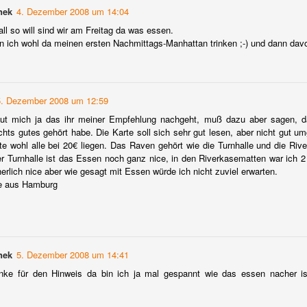
nek
4. Dezember 2008 um 14:04
Das BL Getränke
Warum nur Wodka ? -
OCT
APR
18
13
Lexikon - Heute A wie
Ein persönlicher
ll so will sind wir am Freitag da was essen.
 ich wohl da meinen ersten Nachmittags-Manhattan trinken ;-) und dann davon
Agave und Ahr-Weine
Abgesang auf eine
Spirituose
Lange hat es gedauert, nun ist es
aber soweit der zweite Teil
Die älteste namentlich bekannte
unseres Lexikons geht nun
Spirituose der Welt heißt
5. Dezember 2008 um 12:59
Online.
V(W)odka ! DIE Basisspirituose.
eut mich ja das ihr meiner Empfehlung nachgeht, muß dazu aber sagen, 
Beim Buchstaben A Wir widmen
Mein Kater hat ein Hangover oder der Tag danach...
EB
Farblos, geruchlos, und fast
hts gutes gehört habe. Die Karte soll sich sehr gut lesen, aber nicht gut 
wir uns diesmal der Agave und
1
geschmacklos. Aus dem
te wohl alle bei 20€ liegen. Das Raven gehört wie die Turnhalle und die Ri
Alle werten Leser dieses Blogs kann so etwas natürlich niemals
dem deutschen Weinanbaugebiet
slawischen übersetzt bedeutet es
der Turnhalle ist das Essen noch ganz nice, in den Riverkasematten war ich 
passieren. Warum? Alle trinken in sehr guten Bars noch besseren
Ahr.
"Wässerchen". Hergestellt wird
herlich nice aber wie gesagt mit Essen würde ich nicht zuviel erwarten.
kohol. Im Idealfall sehr gut gemixt. Dazu wird wie selbstverständlich
dieses Wässerchen in
e aus Hamburg
in Glas Wasser gereicht, welches immer wieder vom aufmerksamen
Trinkstärken zwischen 37,5 und
rpersonal nachgefüllt wird. Das Wasser ist nicht nur dafür da, um den
50 Vol. %. Das Getränk der
aumen und die Zunge für neue Geschmäcker zu neutralisieren,
Zaren, seit dem Ende des 14.
ondern und vor allem um der Dehydration vorzubeugen.
Jahrhunderts in Russland und
Polen aus Getreide oder Kartoffeln
nek
5. Dezember 2008 um 14:41
produziert, sind die modernen
Brennereien von heute in einem
ke für den Hinweis da bin ich ja mal gespannt wie das essen nacher i
Supermarkt-Champagner zu Silvester?
EC
Dilemma.
30
Weihnachten und Silvester ist traditionell die Zeit im Jahr, wo