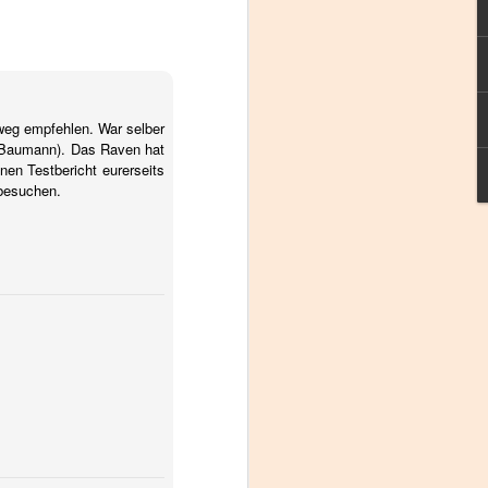
de
er
weg empfehlen. War selber
l Baumann). Das Raven hat
nen Testbericht eurerseits
en
 besuchen.