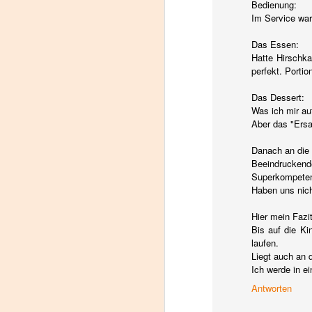
d
Bedienung:
Je
Im Service war
wo
de
Das Essen:
ka
Hatte Hirschk
au
perfekt. Portio
s
Das Dessert:
Was ich mir auf
Aber das "Ersa
N
Danach an die 
Beeindruckend
Superkompetent
Haben uns nich
Hi
(i
Hier mein Fazit
Bis auf die Ki
laufen.
Liegt auch an 
Ich werde in e
Antworten
N