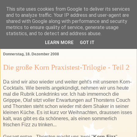
This site uses cookies from Google to deliver its services
Das Bartender Labor
and to analyze traffic. Your IP address and user-agent are
shared with Google along with performance and security
metrics to ensure quality of service, generate usage
Der Bartender&Connaisseur Blog über Barkultur,
statistics, and to detect and address abuse.
Spirituosen und das GSA-Land
LEARN MORE
GOT IT
Donnerstag, 18. Dezember 2008
Die große Korn Praxistest-Trilogie - Teil 2
Da sind wir also wieder und weiter geht's mit unseren Korn-
Cocktails. Wie bereits angekündigt, nehmen wir uns heute
mal die Rubrik Lonkdrinks vor. Ich hab immernoch die
Gripppe, Olaf sitzt voller Erwartungen auf Thorstens Couch
und Thorsten steht schon wieder mit dem Shaker in seiner
kleinen Küche. Es ist kurz vor Weihnachten, draussen isses
kalt, was gibt es da schöneres, als einen sommerlich
frischen Fizz zu trinken...
Gesagt getan - Thorsten macht uns zwei "
Korn-Fizz
".